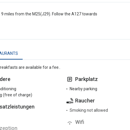
 9 miles from the M25(J29). Follow the A127 towards
AURANTS
reakfasts are available for a fee..
dere
Parkplatz
nditioning
Nearby parking
g (free of charge)
Raucher
satzleistungen
Smoking not allowed
Wifi
zeption