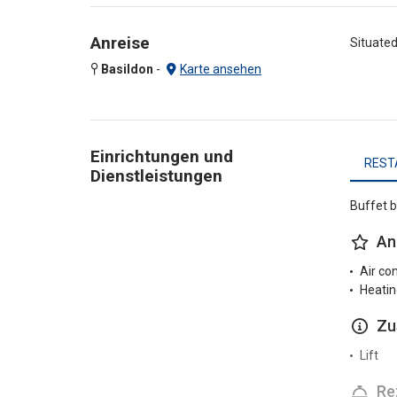
Anreise
Situated
Basildon
-
Karte ansehen
Einrichtungen und
REST
Dienstleistungen
Buffet b
An
Air co
Heatin
Zu
Lift
Re