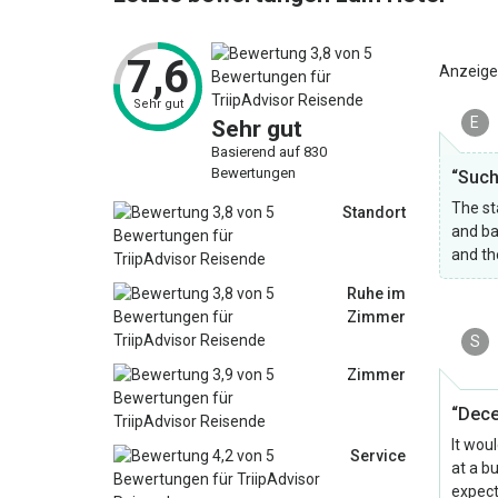
7,6
Anzeige
Sehr gut
E
Sehr gut
Basierend auf 830
Bewertungen
“Such 
The st
Standort
and ba
and th
Ruhe im
Zimmer
S
Zimmer
“Dece
It wou
Service
at a b
expect