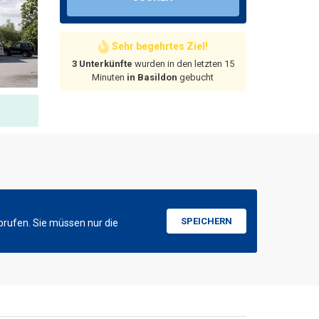
Sehr begehrtes Ziel!
3 Unterkünfte
wurden in den letzten 15
Minuten
in Basildon
gebucht
SPEICHERN
brufen. Sie müssen nur die