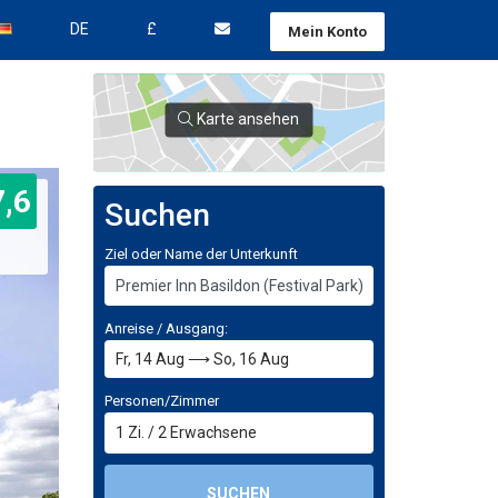
DE
£
Mein Konto
Karte ansehen
7,6
Suchen
Ziel oder Name der Unterkunft
Anreise / Ausgang:
Personen/Zimmer
1
Zi.
/
2
Erwachsene
SUCHEN