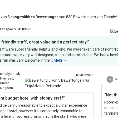
 von
3 ausgewählten Bewertungen
von 830 Bewertungen von Tripadvi
Escape47934103070
friendly staff, great value and a perfect stay!”
aff were super friendly, helpful and kind. We were taken care of right f
throom were very well designed, clean and comfortable. We had a lovely
e fan was very welcome in the …
Mehr
simplytim_uk
07/07/2026
Fivehead,
R
R
United
Kingdom
“Not th
nt budget hotel with sloppy staff”
Room ext
ld be very unreasonable to expect a 5 star experience
unable 
udget hotel, however it is completely reasonable to
tempera
 a level of professionalism from the staff, who were