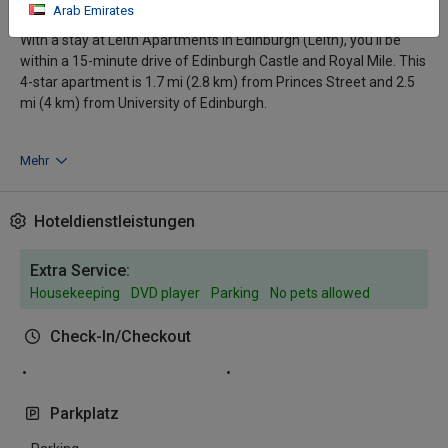
Arab Emirates
With a stay at Leith Apartments in Edinburgh (Leith), you'll be
within a 15-minute drive of Edinburgh Castle and Royal Mile. This
4-star apartment is 1.7 mi (2.8 km) from Princes Street and 2.5
mi (4 km) from University of Edinburgh.
Mehr
Hoteldienstleistungen
Extra Service:
Housekeeping
DVD player
Parking
No pets allowed
Check-In/Checkout
Parkplatz