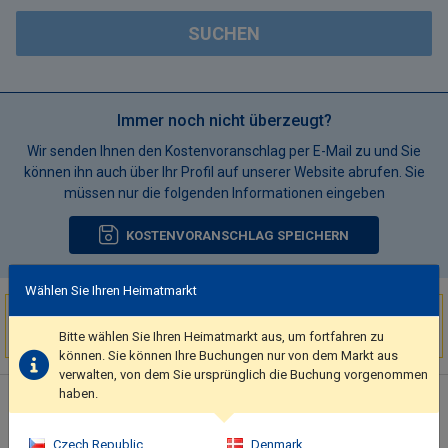
SUCHEN
Immer noch nicht überzeugt?
Wir senden Ihnen den Kostenvoranschlag per E-Mail zu und Sie
können ihn auch über Ihr Profil auf unserer Website abrufen. Sie
müssen nur die folgenden Informationen eingeben
KOSTENVORANSCHLAG SPEICHERN
Wählen Sie Ihren Heimatmarkt
Sehr begehrtes Ziel!
Bitte wählen Sie Ihren Heimatmarkt aus, um fortfahren zu
3 Unterkünfte
wurden in den letzten 15 Minuten
in Edinburgh
gebucht
können. Sie können Ihre Buchungen nur von dem Markt aus
verwalten, von dem Sie ursprünglich die Buchung vorgenommen
haben.
Hotelbeschreibung
Free self parking is available onsite..
Czech Republic
Denmark