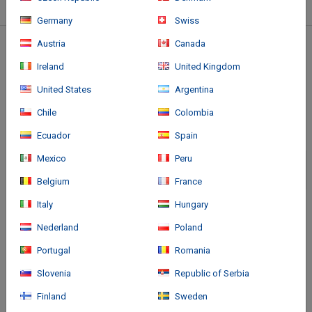
Germany
Swiss
Austria
Canada
Standort des Hotels
Ireland
United Kingdom
United States
Argentina
Chile
Colombia
Ecuador
Spain
Mexico
Peru
Belgium
France
Italy
Hungary
Nederland
Poland
Portugal
Romania
Slovenia
Republic of Serbia
Finland
Sweden
Anreise