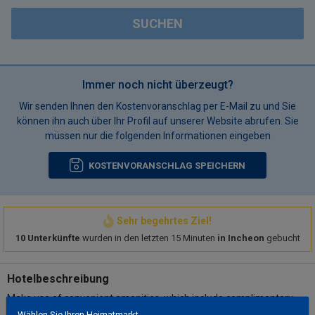
SUCHEN
Immer noch nicht überzeugt?
Wir senden Ihnen den Kostenvoranschlag per E-Mail zu und Sie
können ihn auch über Ihr Profil auf unserer Website abrufen. Sie
müssen nur die folgenden Informationen eingeben
KOSTENVORANSCHLAG SPEICHERN
Sehr begehrtes Ziel!
10 Unterkünfte
wurden in den letzten 15 Minuten
in Incheon
gebucht
Hotelbeschreibung
Make use of convenient amenities, which include complimentary
wireless internet access and concierge services.. Property class,
Wählen Sie Ihren Heimatmarkt