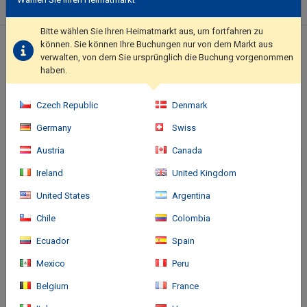
provided by our rating system, is based on property type,
amenities, and services.. Featured amenities include
Bitte wählen Sie Ihren Heimatmarkt aus, um fortfahren zu
complimentary wired internet access, a 24-hour business center,
können. Sie können Ihre Buchungen nur von dem Markt aus
Standort des Hotels
and express check-in. A shuttle from the hotel to the airport is
verwalten, von dem Sie ursprünglich die Buchung vorgenommen
complimentary (available on request)..
haben.
Czech Republic
Denmark
Germany
Swiss
Austria
Canada
Ireland
United Kingdom
United States
Argentina
Chile
Colombia
Ecuador
Spain
Mexico
Peru
Belgium
France
Anreise