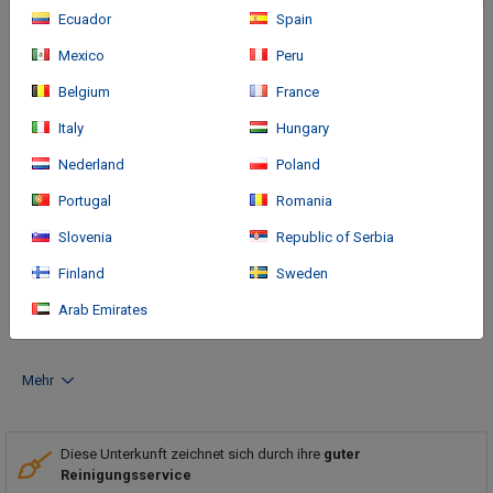
Ecuador
Spain
Mexico
Peru
Belgium
France
Italy
Hungary
Nederland
Poland
Anreise
Portugal
Romania
Slovenia
Republic of Serbia
Located in Les Belleville, Hotel Restaurant La Bouitte - Relais &
Châteaux - 2 étoiles Michelin is in the mountains, a 3-minute
Finland
Sweden
drive from Saint Martin 1 Gondola and 6 minutes from Bettex Ski
Arab Emirates
Lift. This luxury hotel is 10.
Mehr
Diese Unterkunft zeichnet sich durch ihre
guter
Reinigungsservice