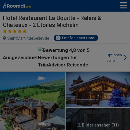
Hotel Restaurant La Bouitte - Relais &
Châteaux - 2 Étoiles Michelin
Empfohlenes Hotel
SaintMartindeBelleville
Optionen
Ausgezeichnet
sehen
Bilder ansehen (31)