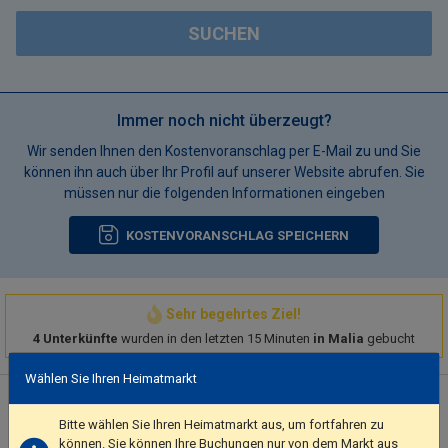
SUCHEN
Immer noch nicht überzeugt?
Wir senden Ihnen den Kostenvoranschlag per E-Mail zu und Sie
können ihn auch über Ihr Profil auf unserer Website abrufen. Sie
müssen nur die folgenden Informationen eingeben
KOSTENVORANSCHLAG SPEICHERN
Sehr begehrtes Ziel!
4 Unterkünfte
wurden in den letzten 15 Minuten
in Malia
gebucht
Wählen Sie Ihren Heimatmarkt
Hotelbeschreibung
Take in the views from a garden and make use of amenities
Bitte wählen Sie Ihren Heimatmarkt aus, um fortfahren zu
können. Sie können Ihre Buchungen nur von dem Markt aus
such as complimentary wireless internet access and a television