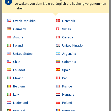
verwalten, von dem Sie ursprünglich die Buchung vorgenommen
in a common area.. Featured amenities include luggage storage,
haben.
a safe deposit box at the front desk, and coffee/tea in a
common area. Free self parking is available onsite..
Standort des Hotels
Czech Republic
Denmark
Germany
Swiss
Austria
Canada
Ireland
United Kingdom
United States
Argentina
Chile
Colombia
Ecuador
Spain
Mexico
Peru
Belgium
France
Italy
Hungary
Nederland
Poland
Anreise
Portugal
Romania