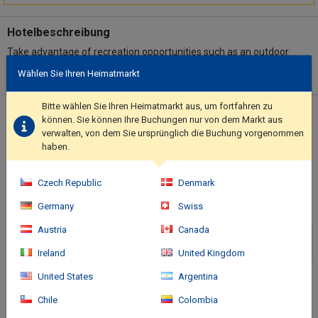
Hotelbeschreibung
Take advantage of recreation opportunities such as an outdoor
pool or take in the view from a terrace and a garden. Additional
Wählen Sie Ihren Heimatmarkt
features at this hotel include complimentary wireless internet
access, concierge services, and a television in a common area..
Bitte wählen Sie Ihren Heimatmarkt aus, um fortfahren zu
Featured amenities include complimentary wired internet
Standort des Hotels
können. Sie können Ihre Buchungen nur von dem Markt aus
access, multilingual staff, and luggage storage. A roundtrip
verwalten, von dem Sie ursprünglich die Buchung vorgenommen
airport shuttle is available for a surcharge..
haben.
Czech Republic
Denmark
Germany
Swiss
Austria
Canada
Ireland
United Kingdom
United States
Argentina
Chile
Colombia