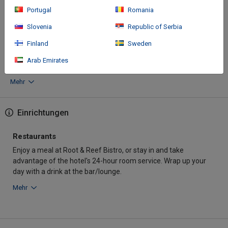
Portugal
Romania
When you stay at Hotel Indigo Torquay by IHG in Torquay, you'll be
Slovenia
Republic of Serbia
on the beach, within a 10-minute walk of Cockington Country
Park and Torre Abbey Sands. This beach hotel is 12.3 mi (19.7
Finland
Sweden
km) from Dartmoor National Park and 0.
Arab Emirates
Mehr
Einrichtungen
Restaurants
Enjoy a meal at Root & Reef Bistro, or stay in and take
advantage of the hotel's 24-hour room service. Wrap up your
day with a drink at the bar/lounge.
Mehr