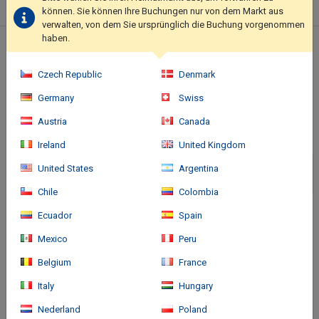
können. Sie können Ihre Buchungen nur von dem Markt aus
amenities include dry cleaning/laundry services, a 24-hour front
verwalten, von dem Sie ursprünglich die Buchung vorgenommen
desk, and luggage storage. Self parking (subject to charges) is
haben.
available onsite..
Standort des Hotels
Czech Republic
Denmark
Germany
Swiss
Austria
Canada
Ireland
United Kingdom
United States
Argentina
Chile
Colombia
Ecuador
Spain
Mexico
Peru
Belgium
France
Italy
Hungary
Nederland
Poland
Anreise