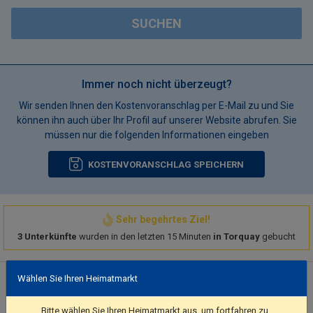
SUCHEN
Immer noch nicht überzeugt?
Wir senden Ihnen den Kostenvoranschlag per E-Mail zu und Sie
können ihn auch über Ihr Profil auf unserer Website abrufen. Sie
müssen nur die folgenden Informationen eingeben
KOSTENVORANSCHLAG SPEICHERN
Sehr begehrtes Ziel!
3 Unterkünfte
wurden in den letzten 15 Minuten
in Torquay
gebucht
Hotelbeschreibung
Wählen Sie Ihren Heimatmarkt
Take in the views from a terrace and make use of amenities
Bitte wählen Sie Ihren Heimatmarkt aus, um fortfahren zu
such as complimentary wireless internet access.. Featured