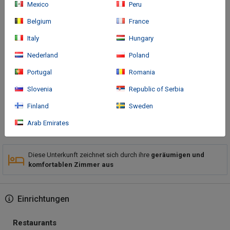
Mexico
Peru
Belgium
France
Italy
Hungary
Nederland
Poland
Anreise
Portugal
Romania
Slovenia
Republic of Serbia
Location: This hotel welcomes guests in Grenoble.
Finland
Sweden
Mehr
Arab Emirates
Diese Unterkunft zeichnet sich durch ihre
geräumigen und
komfortablen Zimmer aus
Einrichtungen
Restaurants