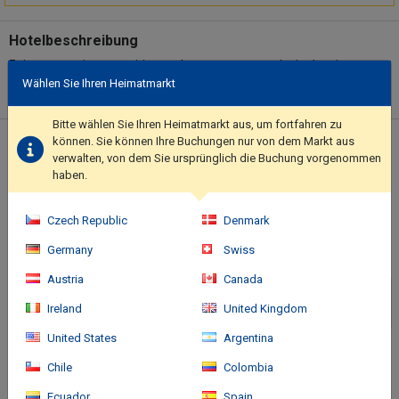
Hotelbeschreibung
Enjoy recreation amenities such as a sauna or take in the view
Wählen Sie Ihren Heimatmarkt
from a terrace. Additional features at this hotel include
complimentary wireless internet access, concierge services, and
a banquet hall.. Featured amenities include a 24-hour business
Bitte wählen Sie Ihren Heimatmarkt aus, um fortfahren zu
center, dry cleaning/laundry services, and a 24-hour front desk.
können. Sie können Ihre Buchungen nur von dem Markt aus
Standort des Hotels
verwalten, von dem Sie ursprünglich die Buchung vorgenommen
Event facilities at this hotel consist of a conference center and 8
haben.
meeting rooms..
Czech Republic
Denmark
Germany
Swiss
Austria
Canada
Ireland
United Kingdom
United States
Argentina
Chile
Colombia
Ecuador
Spain